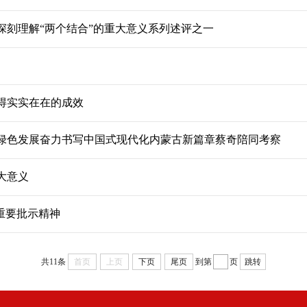
深刻理解“两个结合”的重大意义系列述评之一
得实实在在的成效
绿色发展奋力书写中国式现代化内蒙古新篇章蔡奇陪同考察
大意义
重要批示精神
共11条
首页
上页
下页
尾页
到第
页
跳转