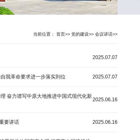
当前位置：
首页
>>
党的建设
>>
会议讲话
>>
2025.07.07
的自我革命要求进一步落实到位
2025.07.07
理 奋力谱写中原大地推进中国式现代化新
2025.06.16
表重要讲话
2025.06.16