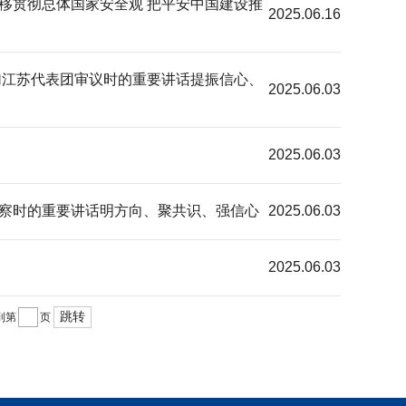
移贯彻总体国家安全观 把平安中国建设推
2025.06.16
加江苏代表团审议时的重要讲话提振信心、
2025.06.03
2025.06.03
察时的重要讲话明方向、聚共识、强信心
2025.06.03
2025.06.03
跳转
到第
页