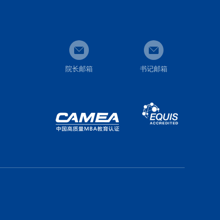
院长邮箱
书记邮箱