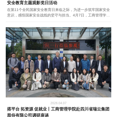
安全教育主题观影党日活动
在第11个全民国家安全教育日来临之际，为进一步筑牢国家安全
意识，感悟国家安全战线的坚守与担当。4月7日，工商管理学院
开展国家安全教育主题观影党日活动。影片取材于真实军工泄密
案件，深度展现隐蔽战线的正邪交锋，鲜活讲述国安干警默默坚
守、勇闯险境，于无声之处捍卫国家利益的动人事迹。观影过程
中，学院师生党员全神贯注、静心感悟，被影片中无名英雄们坚
守信仰、甘于奉献、勇于牺牲的崇高精神深深打动，在潜移默化
中接受了一次深刻的国家安全警示教育和党性教育。...
2026.04.07
搭平台 拓资源 促就业丨工商管理学院赴四川省瑞云集团
股份有限公司调研座谈