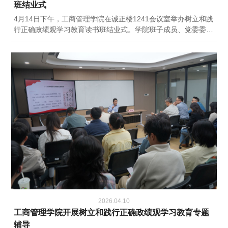
班结业式
4月14日下午，工商管理学院在诚正楼1241会议室举办树立和践
行正确政绩观学习教育读书班结业式。学院班子成员、党委委
员、党支部书记参加学习。会议强调，要以读书班为深化学习教
育的新起点，持续深化理论武装，在学思践悟中筑牢“为党育
人、为国育才”的思想根基。把学习贯彻习近平总书记树立和践
行正确政绩观的重要论述作为长期政治任务，与学习习近平总书
记关于一体推进教育科技人才发展重要论述结合起来，与学习贯
彻党的二十届四中全会精神结合起来，...
2026.04.10
工商管理学院开展树立和践行正确政绩观学习教育专题
辅导