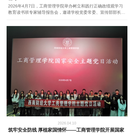
2026年4月7日，工商管理学院举办树立和践行正确政绩观学习
教育读书班专家辅导报告会，邀请学校党委常委、宣传部部长、
马克思主义学院院长陈宗权作专题辅导，学院领导班子成员、党
委委员、师生党员代表等参加。陈宗权从“为政之道，常思常
想”“实事求是，尊重规律”“着眼长远，立足全局”“政绩之本，在于
为民”“求真务实，真抓实干”五个方面出发系统阐述了习近平总书
记关于树立和践行正确政绩观重要论述的丰富内涵，全面解读了
树立和践行正确政绩观学习教育的重大意义和核心要求，...
2026.04.10
筑牢安全防线 厚植家国情怀——工商管理学院开展国家