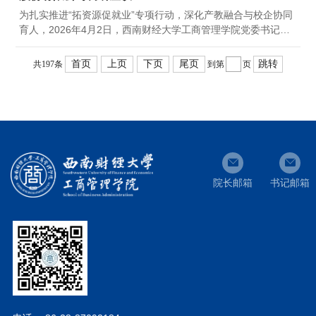
为扎实推进“拓资源促就业”专项行动，深化产教融合与校企协同
育人，2026年4月2日，西南财经大学工商管理学院党委书记郑
茂，党委副书记、纪委书记胡国平，党委副书记王昱夫，带领系
所教师、党政管理人员及学生代表，赴四川省瑞云集团股份有限
首页
上页
下页
尾页
跳转
共197条
到第
页
公司走访调研并座谈。集团董事长、执行长马银梅及中高层管理
人员代表热情接待了我院师生一行。座谈会上，郑茂介绍了学院
学科特色、人才培养质量及毕业生就业概况，他表示，希望与集
团搭建校企长效合作平台、...
院长邮箱
书记邮箱