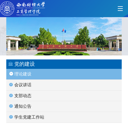
首页
学院概况
党的建设
理论建设
党的建设
会议讲话
支部动态
人才培养
通知公告
学生党建工作站
师资力量