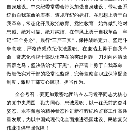
自身建设。中央纪委常委会带头加强自身建设，带动全系
统做自我革命的表率、遵规守纪的标杆。在思想上勇于自
我革命，常态化开展政治教育、党性教育，始终做到绝对
忠诚、绝对可靠、绝对纯洁。在作风上勇于自我革命，牢
记“三个务必”、践行“三严三实”，保持战略定力、坚定斗
争意志，严格依规依纪依法履职。在廉洁上勇于自我革
命，常态化检视干部队伍存在的突出问题，刀刃向内清除
害群之马，坚决防治“灯下黑”。在严管上勇于自我革命，
做细做实对干部的经常性监督，完善监察官职业保障配套
制度，激励干部安心履职、担当作为。
全会号召，要更加紧密地团结在以习近平同志为核心
的党中央周围，勠力同心、忠诚履职，以一往无前的奋斗
姿态、永不懈怠的精神状态推进新征程纪检监察工作高质
量发展，为以中国式现代化全面推进强国建设、民族复兴
伟业提供坚强保障！