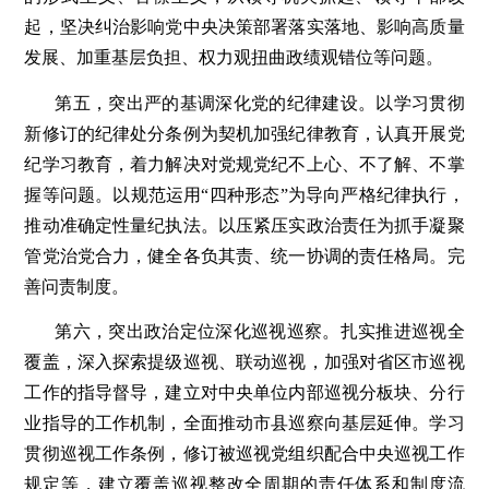
起，坚决纠治影响党中央决策部署落实落地、影响高质量
发展、加重基层负担、权力观扭曲政绩观错位等问题。
第五，突出严的基调深化党的纪律建设。以学习贯彻
新修订的纪律处分条例为契机加强纪律教育，认真开展党
纪学习教育，着力解决对党规党纪不上心、不了解、不掌
握等问题。以规范运用“四种形态”为导向严格纪律执行，
推动准确定性量纪执法。以压紧压实政治责任为抓手凝聚
管党治党合力，健全各负其责、统一协调的责任格局。完
善问责制度。
第六，突出政治定位深化巡视巡察。扎实推进巡视全
覆盖，深入探索提级巡视、联动巡视，加强对省区市巡视
工作的指导督导，建立对中央单位内部巡视分板块、分行
业指导的工作机制，全面推动市县巡察向基层延伸。学习
贯彻巡视工作条例，修订被巡视党组织配合中央巡视工作
规定等，建立覆盖巡视整改全周期的责任体系和制度流