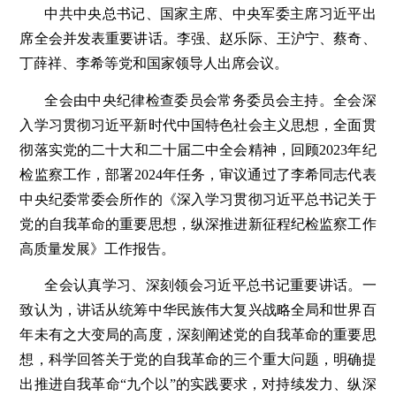
中共中央总书记、国家主席、中央军委主席习近平出
席全会并发表重要讲话。李强、赵乐际、王沪宁、蔡奇、
丁薛祥、李希等党和国家领导人出席会议。
全会由中央纪律检查委员会常务委员会主持。全会深
入学习贯彻习近平新时代中国特色社会主义思想，全面贯
彻落实党的二十大和二十届二中全会精神，回顾2023年纪
检监察工作，部署2024年任务，审议通过了李希同志代表
中央纪委常委会所作的《深入学习贯彻习近平总书记关于
党的自我革命的重要思想，纵深推进新征程纪检监察工作
高质量发展》工作报告。
全会认真学习、深刻领会习近平总书记重要讲话。一
致认为，讲话从统筹中华民族伟大复兴战略全局和世界百
年未有之大变局的高度，深刻阐述党的自我革命的重要思
想，科学回答关于党的自我革命的三个重大问题，明确提
出推进自我革命“九个以”的实践要求，对持续发力、纵深