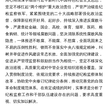
用心用情深学细悟习近平新时代中国特色社会主义思想，
坚定不移扛起“两个维护”重大政治责任，严管严治锻造纪
检监察铁军。紧紧围绕党的二十大战略部署强化政治监
督，保障新征程开好局、起好步。持续深入推进反腐败斗
争，严肃查处金融、国企、高校、体育、烟草、医药、粮
食购销、统计等领域腐败问题，坚决清除系统性腐败风险
隐患，一体推进不敢腐、不能腐、不想腐，全面巩固来之
不易的压倒性胜利。锲而不舍落实中央八项规定精神，纠
树并举促进作风建设常态长效。全面加强党的纪律建设，
促进从严管理监督和鼓励担当作为相统一。坚定不移深化
政治巡视，高质量完成对中管企业党组织巡视全覆盖。深
入贯彻制度治党、依规治党要求，持续推进纪检监察体制
改革，协助党中央修订纪律处分条例，推动完善党的自我
革命制度规范体系。在肯定成绩的同时，实事求是分析了
纪检监察工作和干部队伍建设存在的问题，要求高度重
视、切实加以解决。