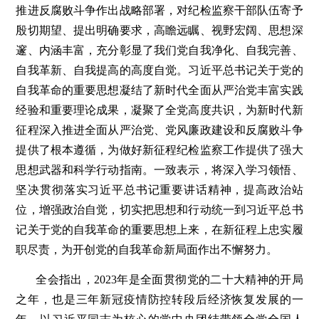
推进反腐败斗争作出战略部署，对纪检监察干部队伍寄予
殷切期望、提出明确要求，高瞻远瞩、视野宏阔、思想深
邃、内涵丰富，充分彰显了我们党自我净化、自我完善、
自我革新、自我提高的高度自觉。习近平总书记关于党的
自我革命的重要思想凝结了新时代全面从严治党丰富实践
经验和重要理论成果，凝聚了全党高度共识，为新时代新
征程深入推进全面从严治党、党风廉政建设和反腐败斗争
提供了根本遵循，为做好新征程纪检监察工作提供了强大
思想武器和科学行动指南。一致表示，将深入学习领悟、
坚决贯彻落实习近平总书记重要讲话精神，提高政治站
位，增强政治自觉，切实把思想和行动统一到习近平总书
记关于党的自我革命的重要思想上来，在新征程上忠实履
职尽责，为开创党的自我革命新局面作出不懈努力。
全会指出，2023年是全面贯彻党的二十大精神的开局
之年，也是三年新冠疫情防控转段后经济恢复发展的一