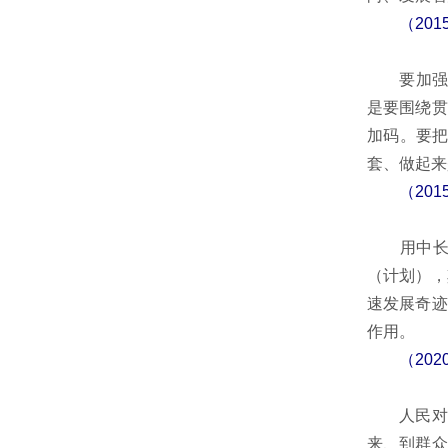
（20
要加强对
是要围绕贯
加码。要把
套、做起来
（20
用中长期规
（计划），
速发展奇迹
作用。
（20
人民对美
来、到群众