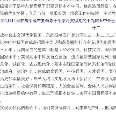
级领导干部特别是高级干部要原原本本学习、逐条逐段领悟，
际的优良学风，立足当前、着眼长远，增强工作积极性、主动性
21年1月11日在省部级主要领导干部学习贯彻党的十九届五中全
十二
社会主义现代化强国，总的战略安排是分两步走：从二〇二〇
纪中叶把我国建成富强民主文明和谐美丽的社会主义现代化强国
五年，我国发展的总体目标是：经济实力、科技实力、综合国
国家水平；实现高水平科技自立自强，进入创新型国家前列；
息化、城镇化、农业现代化；基本实现国家治理体系和治理能
治政府、法治社会；建成教育强国、科技强国、人才强国、文
活更加幸福美好，居民人均可支配收入再上新台阶，中等收入
生活条件，社会保持长期稳定，人的全面发展、全体人民共同
排放达峰后稳中有降，生态环境根本好转，美丽中国目标基本
。
现现代化的基础上，我们要继续奋斗，到本世纪中叶，把我国