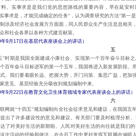
材料。实事求是是我们党的思想路线的重要内容，早在延安时
有实事求是，才能完成确定的任务”，认为调查研究的方法“第一是
制涉及经济社会发展方方面面，同人民群众生产生活息息相关
众和社会各界以各种方式建言献策。
20年9月17日在基层代表座谈会上的讲话）
五
”时期是我国全面建成小康社会、实现第一个百年奋斗目标之
个百年奋斗目标进军的第一个五年，我国将进入新发展阶段。
式。我们要着眼长远、把握大势，开门问策、集思广益，把加
家意见、基层经验充分吸收到规划编制中来。
20年9月22日在教育文化卫生体育领域专家代表座谈会上的讲话）
六
网就“十四五”规划编制向全社会征求意见和建议，在我国五年
，提出了许多建设性的意见和建议。有关部门要及时梳理分析、
表达了对美好生活的新期盼。人民对美好生活的向往就是我们的
这次活动的经验和做法，在今后工作中更好发挥互联网在倾听