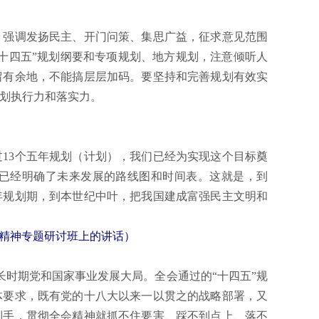
强调发扬民主、开门问策、集思广益，征求意见范围
十四五”规划纲要和专项规划、地方规划，注意倾听人
留有余地，不能搞层层加码。要坚持和完善规划有效实
划执行力和落实力。
3个五年规划（计划），我们已经为实现这个目标奠
们已经明确了未来发展的路线图和时间表。这就是，到
五年规划期，到本世纪中叶，把我国建成富强民主文明和
会精神专题研讨班上的讲话）
时期党和国家事业发展大局。全会通过的“十四五”规
体要求，既有党的十八大以来一以贯之的战略部署，又
到手，贯彻全会精神就抓不住要害、踩不到点上、落不