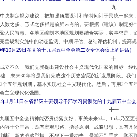
九
央制定规划建议，把加强顶层设计和坚持问计于民统一起来，
人数之多、形式之多样是前所未有的。要根据《建议》制定好“
聚人民智慧。各地区编制本地区规划要结合实际，实事求是，
完善规划实施中的动态监测、中期评估、总结评估机制，提高规
20年10月29日在党的十九届五中全会第二次全体会议上的讲话）
十
立不久，我们党就提出建设社会主义现代化国家的目标，经过1
础，未来30年将是我们完成这个历史宏愿的新发展阶段。我
，用3个五年规划期，基本实现社会主义现代化。然后，再用3个
会主义现代化强国。
21年1月11日在省部级主要领导干部学习贯彻党的十九届五中全
十一
五中全会精神能否贯彻落实好，事关未来5年、15年乃至更长
内容十分丰富，既有宏观思路、指导原则、战略思想，又有具
判断、新的战略举措，不狠下一番功夫，是学不到手的。学不