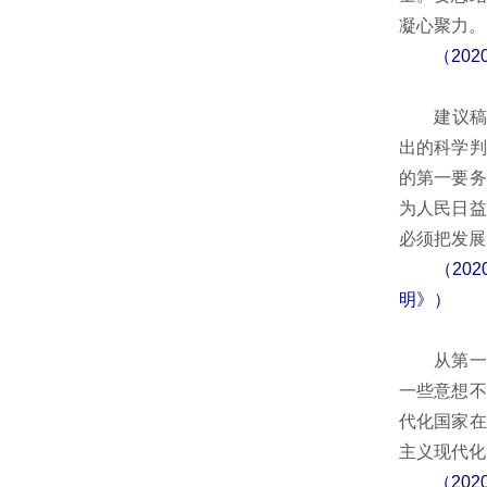
凝心聚力。
（20
建议稿提
出的科学判
的第一要务
为人民日益
必须把发展
（20
明》）
从第一个
一些意想不
代化国家在
主义现代化
（20