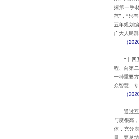
握第一手
范”，“只
五年规划编
广大人民群
（20
“十四五
程、向第二
一种重要方
众智慧、专
（20
通过互联
与度很高
体，充分
量。要总结