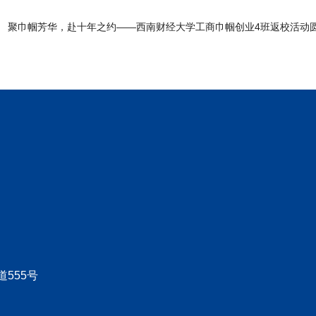
聚巾帼芳华，赴十年之约——西南财经大学工商巾帼创业4班返校活动
555号