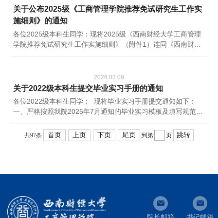
别学号留学身份1罗丹女1231202Z9002联培博士2杨丽琴女
关于公布2025级《工商管理学院推荐免试研究生工作实
1251201Z5004联培博士3张景行男1251201Z5010联培博士公
施细则》的通知
示期为2026年3月10日至3月16日。...
各位2025级本科生同学：现将2025级《西南财经大学工商管理
学院推荐免试研究生工作实施细则》（附件1）连同《西南财经
大学推荐免试研究生管理办法》（西财大办〔2024〕49号）
（附件2）进行公布，请2025级本科生同学们注意查收。其中，
拔尖项目加分规则请见《西南财经大学推荐免试研究生管理办
2026.03.09
法》（西财大办〔2024〕49号）中《西南财经大学推免生综合
关于2022级本科生提交毕业实习手册的通知
测评成绩评定暂行办法》。工商管理学院2026年3月9日
各位2022级本科生同学： 现将毕业实习手册提交通知如下：
一、严格按照我院2025年7月通知的毕业实习模板及填写规范、
格式要求填写，填写要求如下：1、封面专业名称必须填写完
整，且与教务系统一致，封面个人信息、论文指导老师姓名、实
首页
上页
下页
尾页
跳转
共97条
到第
页
习单位名称等的字体要求为宋体，三号。2、实习单位处 填写单
位全称。3、实习时间 原则上不低于2个月。4、实习内容简要
介绍实习单位及部门的基本情况，同时介绍自己实习中从事的具
体工作，字数约800字。...
院长邮箱
书记邮箱