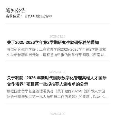
科学研究
通知公告
当前位置：
>>
>>
首页
通知公告
学生发展
2026.03.16
关于2025-2026学年第2学期研究生助研招聘的通知
交流合作
各位研究生同学好：工商管理学院2025-2026学年第2学期研究
生助研招聘即日开始，请有意向申报的同学仔细阅读《西南财经
百年校庆
大学研究生“三助”实施办法》（附件1），自行联系设岗教师
（设岗教师及项目明细见附件4），征得设岗教师同意后，于
2026年3月19日（周四）下午15:00前提交有教师签名的纸质
2026.03.10
《西南财经大学研究生助研聘用协议书》（附件2）一份至学院
关于我院 “2026 年新时代国际数字化管理高端人才国际
诚正楼1212办公室，并同时发送《西南财经大学助研岗位拟聘
合作培养” 项目第一批拟推荐人选名单的公示
任汇总表》（附件3）至邮箱ynchen@...
根据国家留学基金管理委员会《关于做好2026年创新型人才国
际合作培养项目第一批人员申报工作的通知》的要求，以及《创
新型人才国际合作培养项目 —2026 年新时代国际数字化管理高
端人才国际合作培养管理办法》相关规定，现对我院该项目第一
批拟推荐人选名单予以公示。拟推荐人员名单如下：序号姓名性
2026.03.09