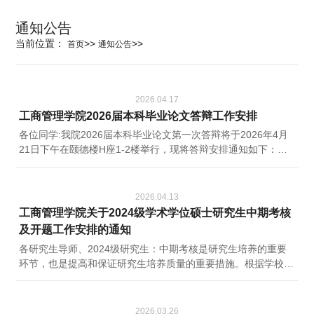
科学研究
通知公告
当前位置：
>>
>>
首页
通知公告
学生发展
2026.04.17
工商管理学院2026届本科毕业论文答辩工作安排
交流合作
各位同学:我院2026届本科毕业论文第一次答辩将于2026年4月
21日下午在颐德楼H座1-2楼举行，现将答辩安排通知如下：
百年校庆
一、答辩时间4月21日下午13：00开始，答辩学生至少提前20分
钟到达答辩教室，并进行签到。二、答辩分组及地点：见附件
1。三、答辩要求:1.资料准备：所有答辩同学打印4份毕业答辩
2026.04.13
论文（封面统一用黑白打印、指导教师姓名隐去、版权声明页不
工商管理学院关于2024级学术学位硕士研究生中期考核
签字，右上角写上自己的答辩顺序,例如①/②/③……），其中3
及开题工作安排的通知
份答辩论文交答辩秘书，...
各研究生导师、2024级研究生：中期考核是研究生培养的重要
环节，也是提高和保证研究生培养质量的重要措施。根据学校工
作安排，现将有关事项通知如下：一、考核对象修满培养方案规
定课程学分（含学分结构要求）的2024级学术学位硕士研究
生。二、中期考核内容与要求1．考核内容（1）思想素质和课程
2026.03.26