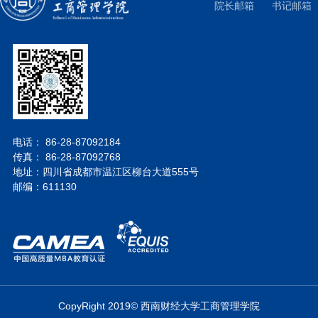
院长邮箱
书记邮箱
电话： 86-28-87092184
传真： 86-28-87092768
地址：四川省成都市温江区柳台大道555号
邮编：611130
CopyRight 2019© 西南财经大学工商管理学院