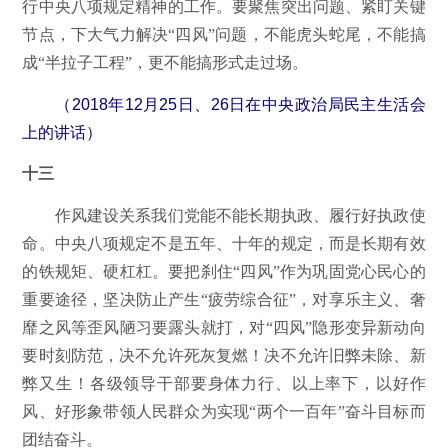
行中央八项规定精神的工作。要聚焦突出问题、紧盯关键
节点，下大气力解决“四风”问题，不能虎头蛇尾，不能搞
成“半拉子工程”，更不能搞形式走过场。
（2018年12月25日、26日在中央政治局民主生活会
上的讲话）
十三
作风建设关系我们党能不能长期执政、履行好执政使
命。中央八项规定不是五年、十年的规定，而是长期有效
的铁规矩、硬杠杠。要把刹住“四风”作为巩固党心民心的
重要途径，坚决防止产生“疲劳综合征”，对享乐主义、奢
靡之风等歪风陋习要露头就打，对“四风”隐形变异新动向
要时刻防范，决不允许死灰复燃！决不允许旧弊未除、新
弊又生！各级领导干部要身体力行、以上率下，以好作
风、好形象带领人民群众为实现“两个一百年”奋斗目标而
团结奋斗。