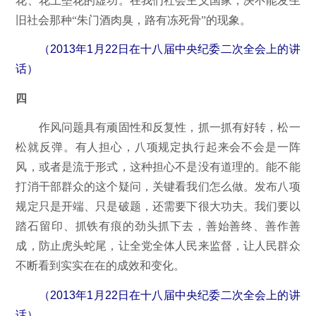
花、花上垒花的虚功。在我们社会主义国家，决不能发生
旧社会那种“朱门酒肉臭，路有冻死骨”的现象。
（2013年1月22日在十八届中央纪委二次全会上的讲
话）
四
作风问题具有顽固性和反复性，抓一抓有好转，松一
松就反弹。有人担心，八项规定执行起来会不会是一阵
风，或者是流于形式，这种担心不是没有道理的。能不能
打消干部群众的这个疑问，关键看我们怎么做。发布八项
规定只是开端、只是破题，还需要下很大功夫。我们要以
踏石留印、抓铁有痕的劲头抓下去，善始善终、善作善
成，防止虎头蛇尾，让全党全体人民来监督，让人民群众
不断看到实实在在的成效和变化。
（2013年1月22日在十八届中央纪委二次全会上的讲
话）