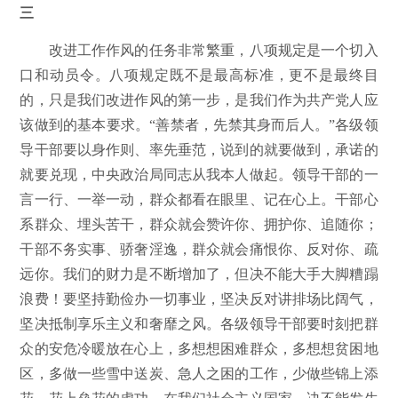
三
改进工作作风的任务非常繁重，八项规定是一个切入
口和动员令。八项规定既不是最高标准，更不是最终目
的，只是我们改进作风的第一步，是我们作为共产党人应
该做到的基本要求。“善禁者，先禁其身而后人。”各级领
导干部要以身作则、率先垂范，说到的就要做到，承诺的
就要兑现，中央政治局同志从我本人做起。领导干部的一
言一行、一举一动，群众都看在眼里、记在心上。干部心
系群众、埋头苦干，群众就会赞许你、拥护你、追随你；
干部不务实事、骄奢淫逸，群众就会痛恨你、反对你、疏
远你。我们的财力是不断增加了，但决不能大手大脚糟蹋
浪费！要坚持勤俭办一切事业，坚决反对讲排场比阔气，
坚决抵制享乐主义和奢靡之风。各级领导干部要时刻把群
众的安危冷暖放在心上，多想想困难群众，多想想贫困地
区，多做一些雪中送炭、急人之困的工作，少做些锦上添