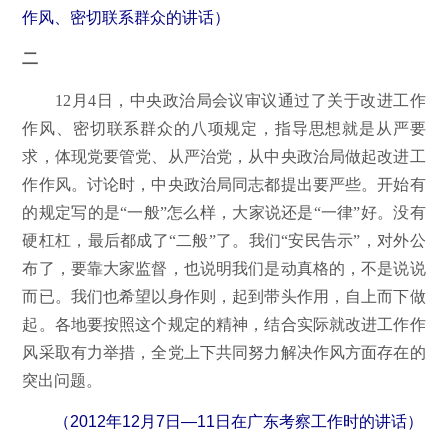
作风、密切联系群众的讲话）
二
12月4日，中央政治局会议审议通过了关于改进工作
作风、密切联系群众的八项规定，指导思想就是从严要
求，体现党要管党、从严治党，从中央政治局做起改进工
作作风。讨论时，中央政治局同志都提出要严些。开始有
的规定写的是“一般”怎么样，大家说还是“一律”好。没有
硬杠杠，最后都成了“二般”了。我们“安民告示”，对外公
布了，要靠大家监督，也说明我们是动真格的，不是说说
而已。我们也希望以身作则，起到带头作用，自上而下做
起。各地要按照这个规定的精神，结合实际就改进工作作
风采取有力举措，全党上下共同努力解决作风方面存在的
突出问题。
（2012年12月7日—11日在广东考察工作时的讲话）