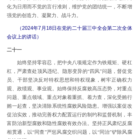
化为日用而不觉的言行准则，维护党的团结统一，不断增
强党的创造力、凝聚力、战斗力。
（2024年7月18日在党的二十届三中全会第二次全体
会议上的讲话）
二十一
始终坚持零容忍，把中央八项规定作为铁规矩、硬杠
杠，严肃查处顶风违纪、隐形变异的“四风”问题，督促党
员、干部坚决反对特权思想和特权现象，树牢正确权力
观、政绩观、事业观。始终保持反腐败高压态势，对重点
问题、重点领域、重点对象着重抓、着力查，深化受贿行
贿一起查，坚决清除系统性腐败风险隐患。增强以案促改
促治实效，推动完善权力配置运行的制约和监督机制，丰
富防治新型腐败和隐性腐败有效办法。坚持正风肃纪反腐
相贯通，以“同查”严惩风腐交织问题，以“同治”铲除风腐