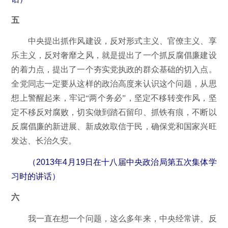
五
中央提出抓作风建设，反对形式主义、官僚主义、享
乐主义，反对奢靡之风，就是提出了一个抓反腐倡廉建设
的着力点，提出了一个夯实党执政的群众基础的切入点。
全党同志一定要从这样的政治高度来认识这个问题，从思
想上警醒起来，牢记“两个务必”，坚定不移转变作风，坚
定不移反对腐败，切实做到踏石留印、抓铁有痕，不断以
反腐倡廉的新进展、新成效取信于民，确保党和国家兴旺
发达、长治久安。
（2013年4月19日在十八届中央政治局第五次集体学
习时的讲话）
六
我一直在想一个问题，这么多年来，中央经常讲、反