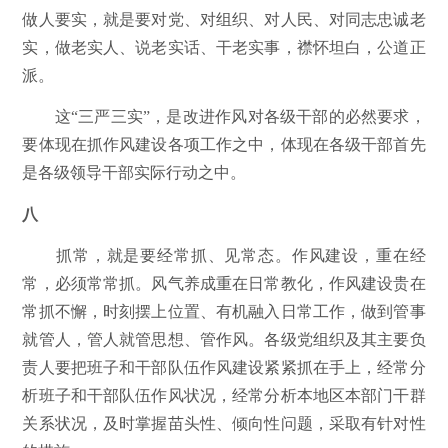
做人要实，就是要对党、对组织、对人民、对同志忠诚老
实，做老实人、说老实话、干老实事，襟怀坦白，公道正
派。
这“三严三实”，是改进作风对各级干部的必然要求，
要体现在抓作风建设各项工作之中，体现在各级干部首先
是各级领导干部实际行动之中。
八
抓常，就是要经常抓、见常态。作风建设，重在经
常，必须常常抓。风气养成重在日常教化，作风建设贵在
常抓不懈，时刻摆上位置、有机融入日常工作，做到管事
就管人，管人就管思想、管作风。各级党组织及其主要负
责人要把班子和干部队伍作风建设紧紧抓在手上，经常分
析班子和干部队伍作风状况，经常分析本地区本部门干群
关系状况，及时掌握苗头性、倾向性问题，采取有针对性