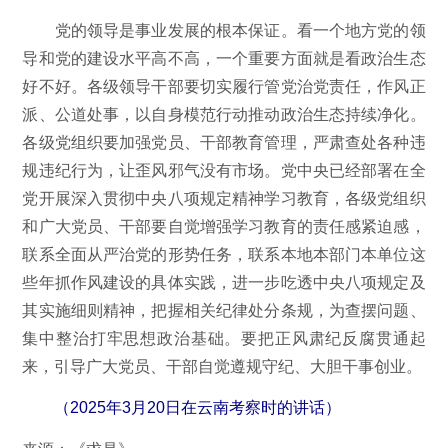
党的领导是事业发展的根本保证。看一个地方党的领
导和党的建设水平高不高，一个重要方面就是看政治生态
好不好。各级领导干部要切实履行管党治党责任，作风正
派、公道处事，以自身模范行动推动政治生态持续净化。
各级党组织要加强党员、干部教育管理，严肃查处各种违
规违纪行为，让歪风邪气没有市场。党中央已经部署在全
党开展深入贯彻中央八项规定精神学习教育，各级党组织
和广大党员、干部要自觉增强学习教育的责任感紧迫感，
联系全面从严治党的形势任务，联系本地本部门本单位这
些年抓作风建设的具体实践，进一步吃透中央八项规定及
其实施细则精神，把握相关纪律处分条规，为查摆问题、
集中整治打牢思想政治基础。要把正风肃纪反腐贯通起
来，引导广大党员、干部自觉遵规守纪、大胆干事创业。
（2025年3月20日在云南考察时的讲话）