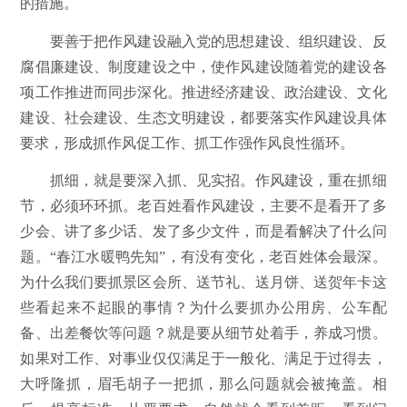
的措施。
要善于把作风建设融入党的思想建设、组织建设、反
腐倡廉建设、制度建设之中，使作风建设随着党的建设各
项工作推进而同步深化。推进经济建设、政治建设、文化
建设、社会建设、生态文明建设，都要落实作风建设具体
要求，形成抓作风促工作、抓工作强作风良性循环。
抓细，就是要深入抓、见实招。作风建设，重在抓细
节，必须环环抓。老百姓看作风建设，主要不是看开了多
少会、讲了多少话、发了多少文件，而是看解决了什么问
题。“春江水暖鸭先知”，有没有变化，老百姓体会最深。
为什么我们要抓景区会所、送节礼、送月饼、送贺年卡这
些看起来不起眼的事情？为什么要抓办公用房、公车配
备、出差餐饮等问题？就是要从细节处着手，养成习惯。
如果对工作、对事业仅仅满足于一般化、满足于过得去，
大呼隆抓，眉毛胡子一把抓，那么问题就会被掩盖。相