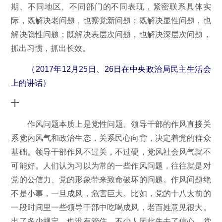
期、不同地区、不同部门的不同表现，紧密联系具体实
际，既解决老问题，也察觉新问题；既解决显性问题，也
解决隐性问题；既解决表层次问题，也解决深层次问题，
抓出习惯，抓出长效。
（2017年12月25日、26日在中央政治局民主生活会
上的讲话）
十
作风问题本质上是党性问题。领导干部的作风直接关
系党内风气和政治生态，关系民心向背，决定着党的群众
基础。领导干部作风不过关，不过硬，党风社会风气就不
可能好。人们认为习以为常的一些作风问题，往往就是对
党的公信力、党的形象带来致命破坏的问题。作风问题绝
不是小事，一旦成风，危害巨大。比如，党的十八大前的
一段时间里一些领导干部中吃喝成风，老百姓意见很大。
出了多少规定，也没有管住，不少人因此失去了信心。党