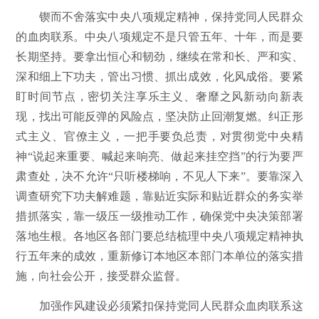
锲而不舍落实中央八项规定精神，保持党同人民群众
的血肉联系。中央八项规定不是只管五年、十年，而是要
长期坚持。要拿出恒心和韧劲，继续在常和长、严和实、
深和细上下功夫，管出习惯、抓出成效，化风成俗。要紧
盯时间节点，密切关注享乐主义、奢靡之风新动向新表
现，找出可能反弹的风险点，坚决防止回潮复燃。纠正形
式主义、官僚主义，一把手要负总责，对贯彻党中央精
神“说起来重要、喊起来响亮、做起来挂空挡”的行为要严
肃查处，决不允许“只听楼梯响，不见人下来”。要靠深入
调查研究下功夫解难题，靠贴近实际和贴近群众的务实举
措抓落实，靠一级压一级推动工作，确保党中央决策部署
落地生根。各地区各部门要总结梳理中央八项规定精神执
行五年来的成效，重新修订本地区本部门本单位的落实措
施，向社会公开，接受群众监督。
加强作风建设必须紧扣保持党同人民群众血肉联系这