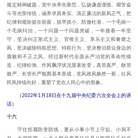
规定精神破题，党中央率先垂范，弘扬谦虚谨慎、艰苦奋
斗等光荣传统，涵养求真务实、清正廉洁的新风正气，把
纪律和规矩挺在前面，抓早抓小、防微杜渐，一个毛病一
个毛病纠治，一个问题一个问题突破，一年接着一年坚
守，坚决纠正形式主义、官僚主义、享乐主义和奢靡之
风，坚决破除特权思想、特权行为，坚决整治群众身边的
腐败和不正之风。经过新时代全面从严治党的革命性锻
造，纪律松弛、作风飘浮状况显著改变，真管真严、敢管
敢严、长管长严氛围基本形成，党风政风焕然一新，社风
民风持续向好，重塑了党在人民心中的形象。
（2022年1月18日在十九届中央纪委六次全会上的讲
话）
十六
守住拒腐防变防线，要从小事小节上守起。小洞不