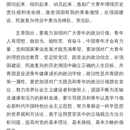
团结起来、组织起来、动员起来，激励广大青年增强历史
责任感和使命感，激发强国有我的青春激情，在强国建
设、民族复兴伟业中勇当先锋队、突击队。
文章指出，要着力加强对广大青年的政治引领。青年
人有理想、敢担当、能吃苦、肯奋斗，中国青年才会有力
量，党和国家事业发展才能充满希望。要加强对广大青年
的理想信念教育，坚定听党话、跟党走的政治信念，在强
国建设、民族复兴的历史潮流中确立正确的人生目标。共
青团是促进青年健康成长的政治学校，政治性是共青团的
第一属性。要把加强对广大团员和青年的政治引领摆在首
位，努力培养社会主义建设者和接班人，源源不断为党输
送健康有活力的新鲜血液。要引导团员和青年认真学习领
会新时代中国特色社会主义思想，努力掌握这一科学思想
的世界观和方法论，善于运用贯穿其中的立场观点方法分
析问题，提高对党的基本理论、基本路线、基本方略的领