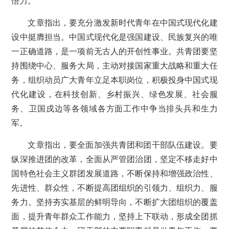
悟力。
文章指出，要充分激发新时代青年在中国式现代化建
设中挺膺担当。中国式现代化是强国建设、民族复兴的唯
一正确道路，是一项前无古人的开创性事业。共青团要坚
持围绕中心、服务大局，主动对接国家重大战略和重大任
务，组织动员广大青年立足本职岗位，积极投身中国式现
代化建设，在科技创新、乡村振兴、绿色发展、社会服
务、卫国戍边等各领域各方面工作中争当排头兵和生力
军。
文章指出，要全面加强共青团和团干部队伍建设。要
纵深推进团的改革，全面从严管团治团，坚定不移走好中
国特色社会主义群团发展道路，不断保持和增强政治性、
先进性、群众性，不断提高团组织的引领力、组织力、服
务力。坚持夯实基层的鲜明导向，不断扩大团组织的覆盖
面，提升青年群众工作能力，坚持上下联动，形成全团抓