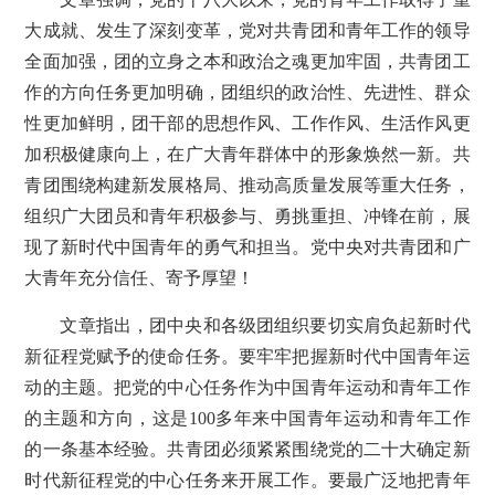
大成就、发生了深刻变革，党对共青团和青年工作的领导
全面加强，团的立身之本和政治之魂更加牢固，共青团工
作的方向任务更加明确，团组织的政治性、先进性、群众
性更加鲜明，团干部的思想作风、工作作风、生活作风更
加积极健康向上，在广大青年群体中的形象焕然一新。共
青团围绕构建新发展格局、推动高质量发展等重大任务，
组织广大团员和青年积极参与、勇挑重担、冲锋在前，展
现了新时代中国青年的勇气和担当。党中央对共青团和广
大青年充分信任、寄予厚望！
文章指出，团中央和各级团组织要切实肩负起新时代
新征程党赋予的使命任务。要牢牢把握新时代中国青年运
动的主题。把党的中心任务作为中国青年运动和青年工作
的主题和方向，这是100多年来中国青年运动和青年工作
的一条基本经验。共青团必须紧紧围绕党的二十大确定新
时代新征程党的中心任务来开展工作。要最广泛地把青年