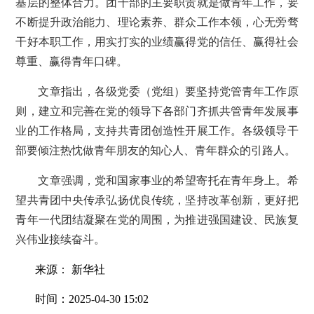
基层的整体合力。团干部的主要职责就是做青年工作，要
不断提升政治能力、理论素养、群众工作本领，心无旁骛
干好本职工作，用实打实的业绩赢得党的信任、赢得社会
尊重、赢得青年口碑。
文章指出，各级党委（党组）要坚持党管青年工作原
则，建立和完善在党的领导下各部门齐抓共管青年发展事
业的工作格局，支持共青团创造性开展工作。各级领导干
部要倾注热忱做青年朋友的知心人、青年群众的引路人。
文章强调，党和国家事业的希望寄托在青年身上。希
望共青团中央传承弘扬优良传统，坚持改革创新，更好把
青年一代团结凝聚在党的周围，为推进强国建设、民族复
兴伟业接续奋斗。
来源： 新华社
时间：2025-04-30 15:02