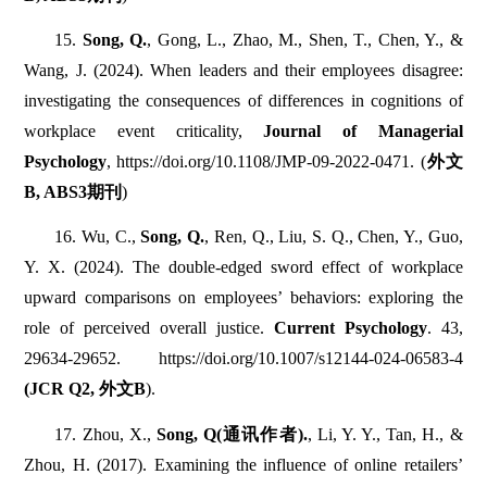
15.
Song, Q.
, Gong, L., Zhao, M., Shen, T., Chen, Y., &
Wang, J. (2024). When leaders and their employees disagree:
investigating the consequences of differences in cognitions of
workplace event criticality,
Journal of Managerial
Psychology
, https://doi.org/10.1108/JMP-09-2022-0471. (
外文
B, ABS3期刊
)
16. Wu, C.,
Song, Q.
, Ren, Q., Liu, S. Q., Chen, Y., Guo,
Y. X. (2024). The double-edged sword effect of workplace
upward comparisons on employees’ behaviors: exploring the
role of perceived overall justice.
Current Psychology
. 43,
29634-29652. https://doi.org/10.1007/s12144-024-06583-4
(JCR Q2, 外文B
).
17. Zhou, X.,
Song, Q(通讯作者).
, Li, Y. Y., Tan, H., &
Zhou, H. (2017). Examining the influence of online retailers’