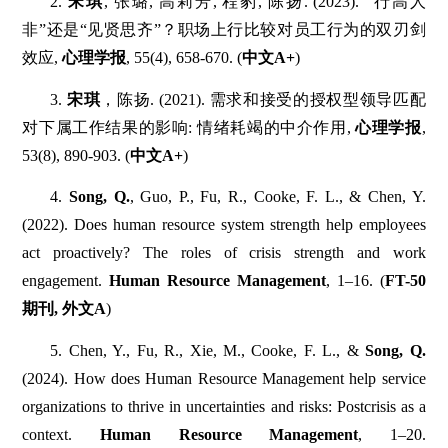
2.
宋琪
, 张璐, 高莉芳, 程豹, 陈扬. (2023). “行高人
非”还是“见贤思齐”？职场上行比较对员工行为的双刃剑
效应,
心理学报
, 55(4), 658-670. (
中文A+
)
3.
宋琪
，陈扬. (2021). 需求和接受的授权型领导匹配
对下属工作结果的影响: 情绪耗竭的中介作用,
心理学报
,
53(8), 890-903. (
中文A+
)
4.
Song, Q.
, Guo, P., Fu, R., Cooke, F. L., & Chen, Y.
(2022). Does human resource system strength help employees
act proactively? The roles of crisis strength and work
engagement.
Human Resource Management
, 1–16. (
FT-50
期刊, 外文A
)
5. Chen, Y., Fu, R., Xie, M., Cooke, F. L., &
Song, Q.
(2024). How does Human Resource Management help service
organizations to thrive in uncertainties and risks: Postcrisis as a
context.
Human Resource Management
, 1–20.