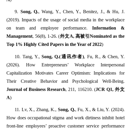
9.
Song, Q.
, Wang, Y., Chen, Y., Benitez, J., & Hu, J.
(2019). Impacts of the usage of social media in the workplace
on team and employee performance.
Information &
Management
, 56(8), 1-26. (
外文A, 高被引Nominated as the
Top 1% Highly Cited Papers in the Year of 2022
)
10. Tang, Y.,
Song, Q.(通讯作者)
, Fu, R., & Chen, Y.
(2026). How Entrepreneurs’ Workplace Interpersonal
Capitalization Motivates Career Optimism: Implications for
Their Creative Behavior and Psychological Well-Being.
Journal of Business Research
, 211, 116210. (
JCR Q1, 外文
A
)
11. Lv, X., Zhang, K.,
Song, Q.
, Fu, X., & Liu, Y. (2024).
How does occupational stigma and work dirtiness inhibit hotel
front-line employees’ proactive customer service performance