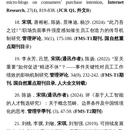
micro-blogs on consumers’ purchase intention,
Internet
Research
, 27(4), 819-838. (
JCR Q1, 外文B
)
18.
宋琪
, 唐榕彬, 陈扬, 景琳迪, 杨沙. (2024). “此乃吾
之过! ”:职场负面事件强度感知催生员工创造力的传导机
制研究.
管理评论
, 36(1), 175-186. (
FMS-T1期刊, 国自然重
点期刊目
录)
19. 李永芳, 吕慧,
宋琪(通讯作者)
, 陈扬. (2022). “至关
重要”如何促进“精进不休”？——事件关键性对员工工作
绩效的影响机制研究.
管理评论
, 34(9), 232-242. (
FMS-T1期
刊, 国自然重点期刊目录, 人大全文转载
)
20. 陈扬，
宋琪(通讯作者)
. (2024). 评《基于人工智能
的人才甄选研究》：关于概念范畴、边界条件及中国情境
化的思考.
管理学季刊
, (3), 47-59. (
FMS-T2期刊
)
21. 刘桃, 李骥, 刘敏,
宋琪
, 刘智强. (2019). 可持续发展