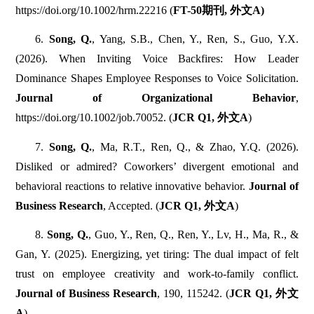
https://doi.org/10.1002/hrm.22216 (
FT-50期刊, 外文A)
6.
Song, Q.
, Yang, S.B., Chen, Y., Ren, S., Guo, Y.X.
(2026). When Inviting Voice Backfires: How Leader
Dominance Shapes Employee Responses to Voice Solicitation.
Journal of Organizational Behavior
,
https://doi.org/10.1002/job.70052. (
JCR Q1, 外文A
)
7.
Song, Q.
, Ma, R.T., Ren, Q., & Zhao, Y.Q. (2026).
Disliked or admired? Coworkers’ divergent emotional and
behavioral reactions to relative innovative behavior.
Journal of
Business Research
, Accepted. (
JCR Q1, 外文A
)
8.
Song, Q.
, Guo, Y., Ren, Q., Ren, Y., Lv, H., Ma, R., &
Gan, Y. (2025). Energizing, yet tiring: The dual impact of felt
trust on employee creativity and work-to-family conflict.
Journal of Business Research
, 190, 115242. (
JCR Q1, 外文
A
)