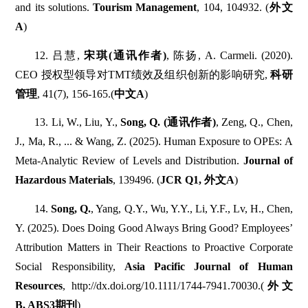
and its solutions.
Tourism Management
, 104, 104932. (
外文
A
)
12. 吕慧,
宋琪(通讯作者)
, 陈扬, A. Carmeli. (2020).
CEO 授权型领导对TMT绩效及组织创新的影响研究,
科研
管理
, 41(7), 156-165.(
中文A
)
13. Li, W., Liu, Y.,
Song, Q. (通讯作者)
, Zeng, Q., Chen,
J., Ma, R., ... & Wang, Z. (2025). Human Exposure to OPEs: A
Meta-Analytic Review of Levels and Distribution.
Journal of
Hazardous Materials
, 139496. (
JCR Q1, 外文A
)
14.
Song, Q.
, Yang, Q.Y., Wu, Y.Y., Li, Y.F., Lv, H., Chen,
Y. (2025). Does Doing Good Always Bring Good? Employees’
Attribution Matters in Their Reactions to Proactive Corporate
Social Responsibility,
Asia Pacific Journal of Human
Resources
, http://dx.doi.org/10.1111/1744-7941.70030.(
外文
B, ABS3期刊
)