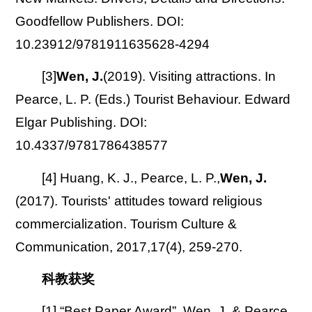
Goodfellow Publishers. DOI:
10.23912/9781911635628-4294
[3]
Wen, J.
(2019). Visiting attractions. In
Pearce, L. P. (Eds.) Tourist Behaviour. Edward
Elgar Publishing. DOI:
10.4337/9781786438577
[4] Huang, K. J., Pearce, L. P.,
Wen, J.
(2017). Tourists' attitudes toward religious
commercialization. Tourism Culture &
Communication, 2017,17(4), 259-270.
科教获奖
[1] “Best Paper Award”. Wen, J. & Pearce,