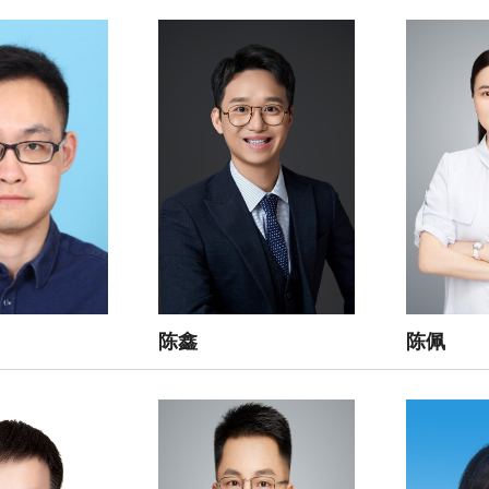
陈鑫
陈佩