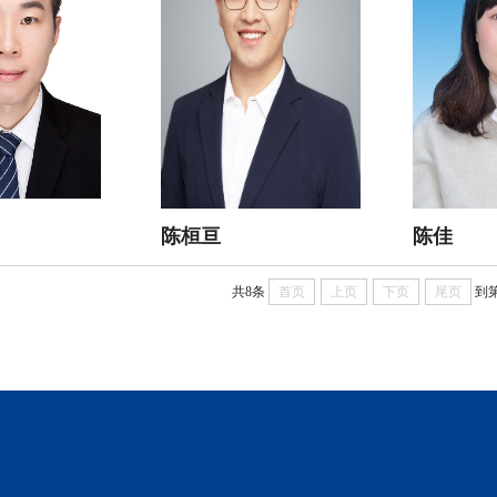
陈桓亘
陈佳
共8条
首页
上页
下页
尾页
到